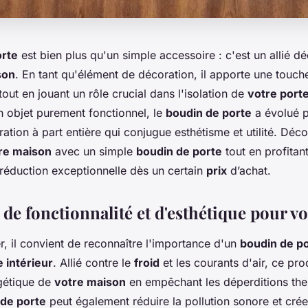
orte
est bien plus qu'un simple accessoire : c'est un allié dé
son
. En tant qu'élément de décoration, il apporte une touch
tout en jouant un rôle crucial dans l'isolation de
votre port
objet purement fonctionnel, le
boudin de porte
a évolué p
ration à part entière qui conjugue esthétisme et utilité. D
re maison
avec un simple
boudin de porte
tout en profitan
 réduction exceptionnelle dès un certain
prix
d’achat.
de fonctionnalité et d'esthétique pour vo
 il convient de reconnaître l'importance d'un
boudin de p
e intérieur
. Allié contre le
froid
et les courants d'air, ce pr
rgétique de
votre maison
en empêchant les déperditions th
 de porte
peut également réduire la pollution sonore et crée