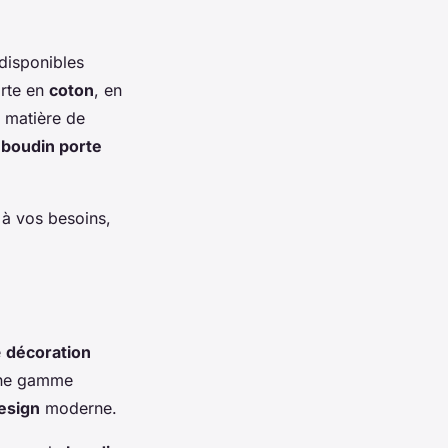
disponibles
orte en
coton
, en
n matière de
n
boudin porte
 à vos besoins,
e
décoration
une gamme
esign
moderne.