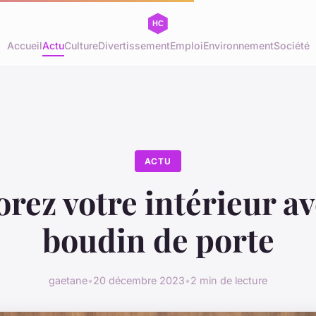
Accueil
Actu
Culture
Divertissement
Emploi
Environnement
Société
ACTU
rez votre intérieur av
boudin de porte
gaetane
•
20 décembre 2023
•
2 min de lecture