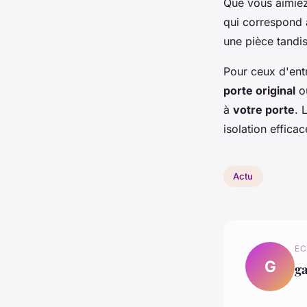
Que vous aimiez
qui correspond
une pièce tandis
Pour ceux d'entr
porte original
o
à
votre porte
. 
isolation effica
Actu
EC
G
g