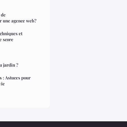
 de
ar une agence web?
echniques et
e score
 jardin ?
s : Astuces pour
vie