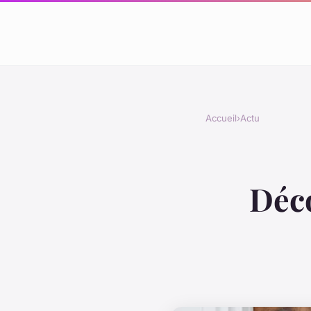
Accueil
›
Actu
Déco