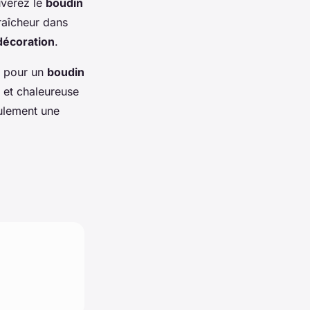
uverez le
boudin
raîcheur dans
décoration
.
z pour un
boudin
 et chaleureuse
eulement une