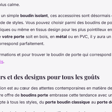
lus calme.
e un simple
boudin isolant
, ces accessoires sont désormais 
ude de styles. Vous pouvez choisir parmi des boudins de p
iques ou même en tissus design pour les plus pointilleux e
e
votre porte
soit en bois, en
métal
ou en PVC, il y aura u
correspond parfaitement.
ormations et pour trouver le boudin de porte qui correspond
is
.
s et des designs pour tous les goûts
tion est au cœur des attentes contemporaines en matière d
re offre de
boudins porte
embrasse cette tendance avec 
pte à tous les styles, du
porte boudin classique
au
porte d