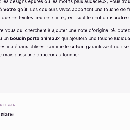
 les designs épurés ou les motifs plus audacieux, vous tro
 à
votre
goût. Les couleurs vives apportent une touche de f
 que les teintes neutres s'intègrent subtilement dans
votre 
e vous qui cherchent à ajouter une note d'originalité, opte
u un
boudin porte animaux
qui ajoutera une touche ludique
Les matériaux utilisés, comme le
coton
, garantissent non s
ce mais aussi une douceur au toucher.
RIT PAR
aetane