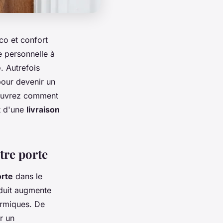
co et confort
e personnelle à
e
. Autrefois
our devenir un
écouvrez comment
t d'une
livraison
tre porte
orte
dans le
oduit augmente
ermiques. De
r un