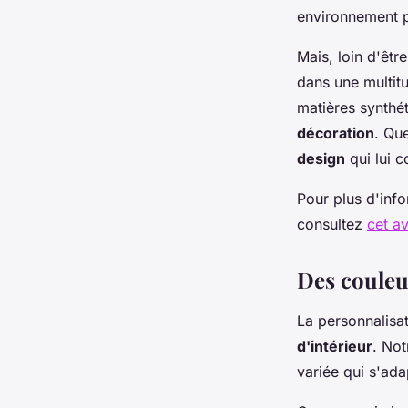
environnement p
Mais, loin d'êtr
dans une multit
matières synthét
décoration
. Qu
design
qui lui 
Pour plus d'inf
consultez
cet av
Des couleur
La personnalisa
d'intérieur
. Not
variée qui s'ada