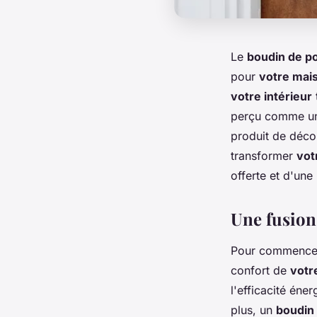
Le
boudin de p
pour
votre mai
votre intérieur
perçu comme un 
produit de déco
transformer
vot
offerte et d'une
Une fusion 
Pour commencer,
confort de
votr
l'efficacité éne
plus, un
boudin